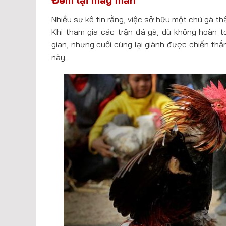
Nhiều sư kê tin rằng, việc sở hữu một chú gà t
Khi tham gia các trận đá gà, dù không hoàn 
gian, nhưng cuối cùng lại giành được chiến thắ
này.