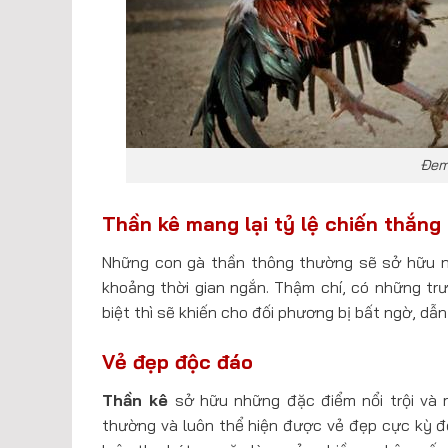
Đem
Thần kê mang lại tỷ lệ chiến thắng
Những con gà thần thông thường sẽ sở hữu n
khoảng thời gian ngắn. Thậm chí, có những tr
biệt thì sẽ khiến cho đối phương bị bất ngờ, dẫ
Vẻ đẹp độc đáo
Thần kê
sở hữu những đặc điểm nổi trội và r
thường và luôn thể hiện được vẻ đẹp cực kỳ đ