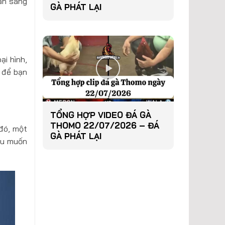
sẵn sàng
GÀ PHÁT LẠI
ại hình,
m để bạn
TỔNG HỢP VIDEO ĐÁ GÀ
THOMO 22/07/2026 – ĐÁ
 đó, một
GÀ PHÁT LẠI
nếu muốn