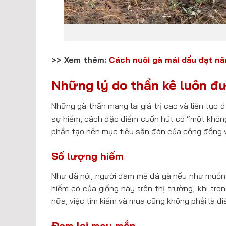
>> Xem thêm:
Cách nuôi gà mái dầu đạt nă
Những lý do thần kê luôn đ
Những gà thần mang lại giá trị cao và liên tục
sự hiếm, cách đặc điểm cuốn hút có “một không 
phần tạo nên mục tiêu săn đón của cộng đồng v
Số lượng hiếm
Như đã nói, người đam mê đá gà nếu như muố
hiếm có của giống này trên thị trường, khi tro
nữa, việc tìm kiếm và mua cũng không phải là điề
Đem lại may mắn