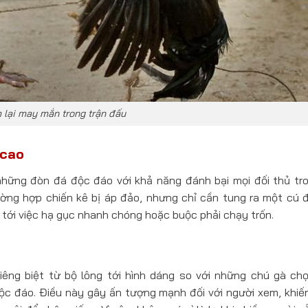
 lại may mắn trong trận đấu
 cao
hững đòn đá độc đáo với khả năng đánh bại mọi đối thủ tr
ường hợp chiến kê bị áp đảo, nhưng chỉ cần tung ra một cú 
n tới việc hạ gục nhanh chóng hoặc buộc phải chạy trốn.
iêng biệt từ bộ lông tới hình dáng so với những chú gà chọ
ộc đáo. Điều này gây ấn tượng mạnh đối với người xem, khiế