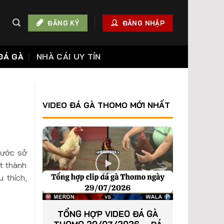
ĐĂNG KÝ
ĐĂNG NHẬP
ĐÁ GÀ
NHÀ CÁI UY TÍN
VIDEO ĐÁ GÀ THOMO MỚI NHẤT
 ước sở
t thành
u thích,
TỔNG HỢP VIDEO ĐÁ GÀ