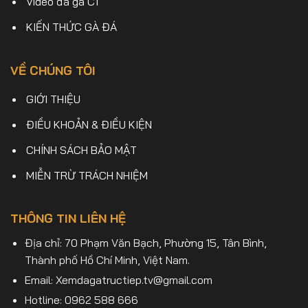
Video đá gà C1
KIẾN THỨC GÀ ĐÁ
VỀ CHÚNG TÔI
GIỚI THIỆU
ĐIỀU KHOẢN & ĐIỀU KIỆN
CHÍNH SÁCH BẢO MẬT
MIỄN TRỪ TRÁCH NHIỆM
THÔNG TIN LIÊN HỆ
Địa chỉ: 70 Phạm Văn Bạch, Phường 15, Tân Bình,
Thành phố Hồ Chí Minh, Việt Nam.
Email:
Xemdagatructiep.tv@gmail.com
Hotline: 0962 588 666