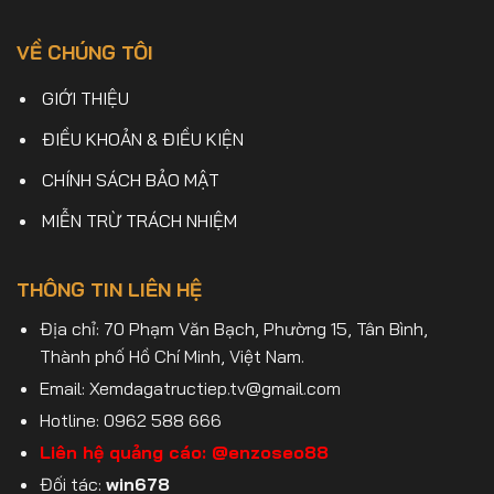
VỀ CHÚNG TÔI
GIỚI THIỆU
ĐIỀU KHOẢN & ĐIỀU KIỆN
CHÍNH SÁCH BẢO MẬT
MIỄN TRỪ TRÁCH NHIỆM
THÔNG TIN LIÊN HỆ
Địa chỉ: 70 Phạm Văn Bạch, Phường 15, Tân Bình,
Thành phố Hồ Chí Minh, Việt Nam.
Email:
Xemdagatructiep.tv@gmail.com
Hotline: 0962 588 666
Liên hệ quảng cáo:
@enzoseo88
Đối tác:
win678