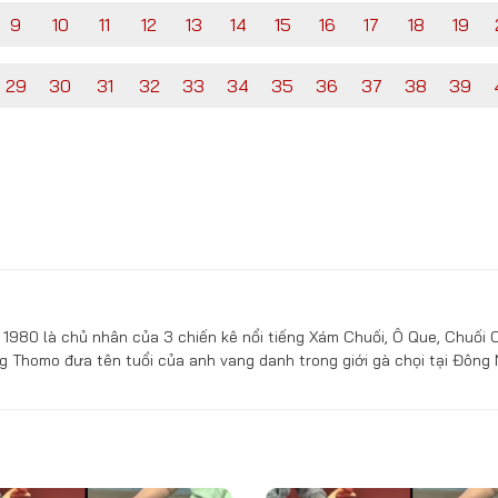
9
10
11
12
13
14
15
16
17
18
19
29
30
31
32
33
34
35
36
37
38
39
1980 là chủ nhân của 3 chiến kê nổi tiếng Xám Chuối, Ô Que, Chuối 
g Thomo đưa tên tuổi của anh vang danh trong giới gà chọi tại Đông