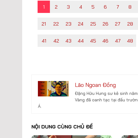
1
2
3
4
5
6
7
8
21
22
23
24
25
26
27
28
41
42
43
44
45
46
47
48
Lão Ngoan Đồng
Đặng Hữu Hưng sư kê sinh năm 
Vàng đã oanh tạc tại đấu trườn
Á.
NỘI DUNG CÙNG CHỦ ĐỀ