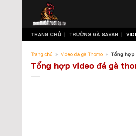
Skip
to
content
TRANG CHỦ
TRƯỜNG GÀ SAVAN
VID
Trang chủ
»
Video đá gà Thomo
»
Tổng hợp 
Tổng hợp video đá gà tho