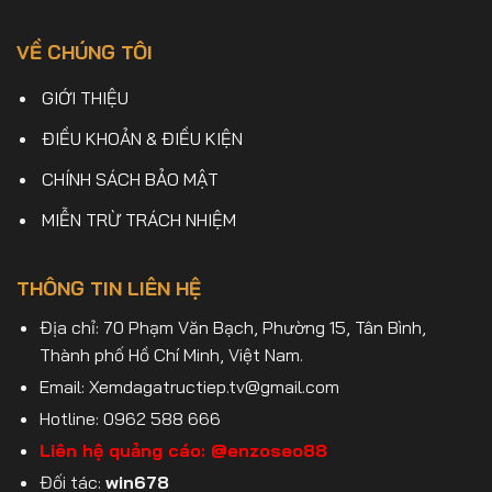
VỀ CHÚNG TÔI
GIỚI THIỆU
ĐIỀU KHOẢN & ĐIỀU KIỆN
CHÍNH SÁCH BẢO MẬT
MIỄN TRỪ TRÁCH NHIỆM
THÔNG TIN LIÊN HỆ
Địa chỉ: 70 Phạm Văn Bạch, Phường 15, Tân Bình,
Thành phố Hồ Chí Minh, Việt Nam.
Email:
Xemdagatructiep.tv@gmail.com
Hotline: 0962 588 666
Liên hệ quảng cáo:
@enzoseo88
Đối tác:
win678