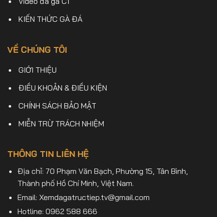
Video đá gà C1
KIẾN THỨC GÀ ĐÁ
VỀ CHÚNG TÔI
GIỚI THIỆU
ĐIỀU KHOẢN & ĐIỀU KIỆN
CHÍNH SÁCH BẢO MẬT
MIỄN TRỪ TRÁCH NHIỆM
THÔNG TIN LIÊN HỆ
Địa chỉ: 70 Phạm Văn Bạch, Phường 15, Tân Bình,
Thành phố Hồ Chí Minh, Việt Nam.
Email:
Xemdagatructiep.tv@gmail.com
Hotline: 0962 588 666