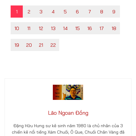
1
2
3
4
5
6
7
8
9
10
11
12
13
14
15
16
17
18
19
20
21
22
Lão Ngoan Đồng
Đặng Hữu Hưng sư kê sinh năm 1980 là chủ nhân của 3
chiến kê nổi tiếng Xám Chuối, Ô Que, Chuối Chân Vàng đã