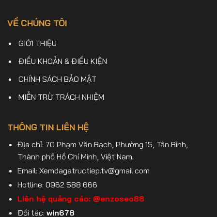
VỀ CHÚNG TÔI
GIỚI THIỆU
ĐIỀU KHOẢN & ĐIỀU KIỆN
CHÍNH SÁCH BẢO MẬT
MIỄN TRỪ TRÁCH NHIỆM
THÔNG TIN LIÊN HỆ
Địa chỉ: 70 Phạm Văn Bạch, Phường 15, Tân Bình,
Thành phố Hồ Chí Minh, Việt Nam.
Email:
Xemdagatructiep.tv@gmail.com
Hotline: 0962 588 666
Liên hệ quảng cáo:
@enzoseo88
Đối tác:
win678