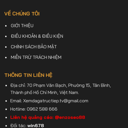
VỀ CHÚNG TÔI
GIỚI THIỆU
ĐIỀU KHOẢN & ĐIỀU KIỆN
CHÍNH SÁCH BẢO MẬT
MIỄN TRỪ TRÁCH NHIỆM
THÔNG TIN LIÊN HỆ
Địa chỉ: 70 Phạm Văn Bạch, Phường 15, Tân Bình,
Thành phố Hồ Chí Minh, Việt Nam.
Email:
Xemdagatructiep.tv@gmail.com
Hotline: 0962 588 666
Liên hệ quảng cáo:
@enzoseo88
Đối tác:
win678