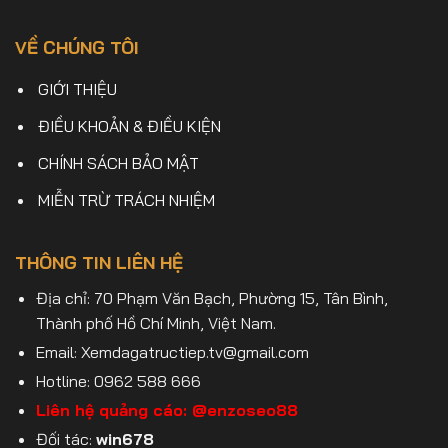
VỀ CHÚNG TÔI
GIỚI THIỆU
ĐIỀU KHOẢN & ĐIỀU KIỆN
CHÍNH SÁCH BẢO MẬT
MIỄN TRỪ TRÁCH NHIỆM
THÔNG TIN LIÊN HỆ
Địa chỉ: 70 Phạm Văn Bạch, Phường 15, Tân Bình,
Thành phố Hồ Chí Minh, Việt Nam.
Email:
Xemdagatructiep.tv@gmail.com
Hotline: 0962 588 666
Liên hệ quảng cáo:
@enzoseo88
Đối tác:
win678