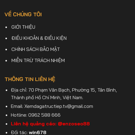
VỀ CHÚNG TÔI
GIỚI THIỆU
ĐIỀU KHOẢN & ĐIỀU KIỆN
CHÍNH SÁCH BẢO MẬT
MIỄN TRỪ TRÁCH NHIỆM
THÔNG TIN LIÊN HỆ
Địa chỉ: 70 Phạm Văn Bạch, Phường 15, Tân Bình,
Thành phố Hồ Chí Minh, Việt Nam.
Email:
Xemdagatructiep.tv@gmail.com
Hotline: 0962 588 666
Liên hệ quảng cáo:
@enzoseo88
Đối tác:
win678