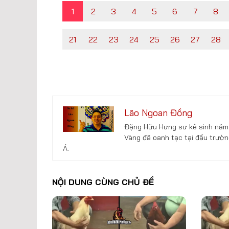
1
2
3
4
5
6
7
8
21
22
23
24
25
26
27
28
Lão Ngoan Đồng
Đặng Hữu Hưng sư kê sinh năm 
Vàng đã oanh tạc tại đấu trườn
Á.
NỘI DUNG CÙNG CHỦ ĐỀ