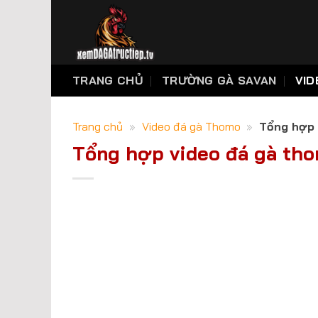
Skip
to
content
TRANG CHỦ
TRƯỜNG GÀ SAVAN
VID
Trang chủ
»
Video đá gà Thomo
»
Tổng hợp 
Tổng hợp video đá gà tho