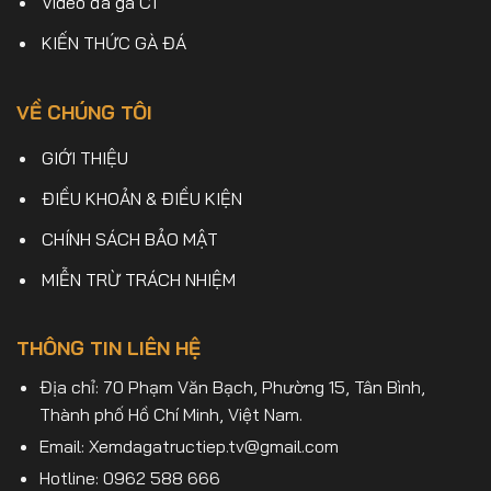
Video đá gà C1
KIẾN THỨC GÀ ĐÁ
VỀ CHÚNG TÔI
GIỚI THIỆU
ĐIỀU KHOẢN & ĐIỀU KIỆN
CHÍNH SÁCH BẢO MẬT
MIỄN TRỪ TRÁCH NHIỆM
THÔNG TIN LIÊN HỆ
Địa chỉ: 70 Phạm Văn Bạch, Phường 15, Tân Bình,
Thành phố Hồ Chí Minh, Việt Nam.
Email:
Xemdagatructiep.tv@gmail.com
Hotline: 0962 588 666