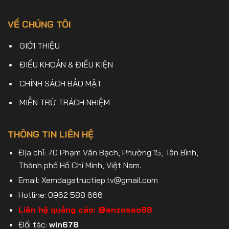
VỀ CHÚNG TÔI
GIỚI THIỆU
ĐIỀU KHOẢN & ĐIỀU KIỆN
CHÍNH SÁCH BẢO MẬT
MIỄN TRỪ TRÁCH NHIỆM
THÔNG TIN LIÊN HỆ
Địa chỉ: 70 Phạm Văn Bạch, Phường 15, Tân Bình,
Thành phố Hồ Chí Minh, Việt Nam.
Email:
Xemdagatructiep.tv@gmail.com
Hotline: 0962 588 666
Liên hệ quảng cáo:
@enzoseo88
Đối tác:
win678