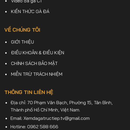
Video đá gà C1
KIẾN THỨC GÀ ĐÁ
VỀ CHÚNG TÔI
GIỚI THIỆU
ĐIỀU KHOẢN & ĐIỀU KIỆN
CHÍNH SÁCH BẢO MẬT
MIỄN TRỪ TRÁCH NHIỆM
THÔNG TIN LIÊN HỆ
Địa chỉ: 70 Phạm Văn Bạch, Phường 15, Tân Bình,
Thành phố Hồ Chí Minh, Việt Nam.
Email:
Xemdagatructiep.tv@gmail.com
Hotline: 0962 588 666