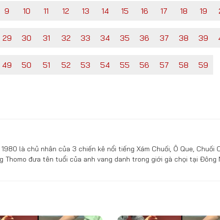
9
10
11
12
13
14
15
16
17
18
19
29
30
31
32
33
34
35
36
37
38
39
49
50
51
52
53
54
55
56
57
58
59
1980 là chủ nhân của 3 chiến kê nổi tiếng Xám Chuối, Ô Que, Chuối 
g Thomo đưa tên tuổi của anh vang danh trong giới gà chọi tại Đông