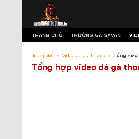
Skip
to
content
TRANG CHỦ
TRƯỜNG GÀ SAVAN
VID
Trang chủ
»
Video đá gà Thomo
»
Tổng hợp 
Tổng hợp video đá gà tho