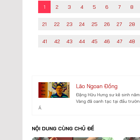
1
2
3
4
5
6
7
8
21
22
23
24
25
26
27
28
41
42
43
44
45
46
47
48
Lão Ngoan Đồng
Đặng Hữu Hưng sư kê sinh năm 
Vàng đã oanh tạc tại đấu trườn
Á.
NỘI DUNG CÙNG CHỦ ĐỀ