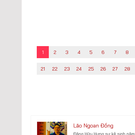
1
2
3
4
5
6
7
8
21
22
23
24
25
26
27
28
Lão Ngoan Đồng
Đặng Hữu Hưng sư kê sinh năm 