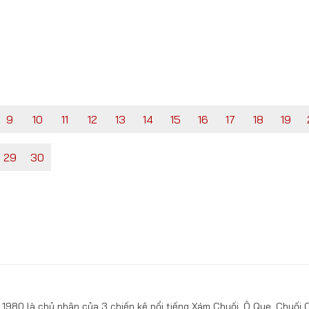
9
10
11
12
13
14
15
16
17
18
19
29
30
1980 là chủ nhân của 3 chiến kê nổi tiếng Xám Chuối, Ô Que, Chuối 