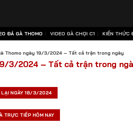
EO ĐÁ GÀ THOMO
VIDEO GÀ CHỌI C1
KIẾN THỨC 
gà Thomo ngày 19/3/2024 – Tất cả trận trong ngày
9/3/2024 – Tất cả trận trong ng
 LẠI NGÀY 18/3/2024
À TRỰC TIẾP HÔM NAY