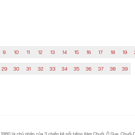
9
10
11
12
13
14
15
16
17
18
19
29
30
31
32
33
34
35
36
37
38
39
1980 là chủ nhân của 3 chiến kê nổi tiếng Xám Chuối, Ô Que, Chuối 