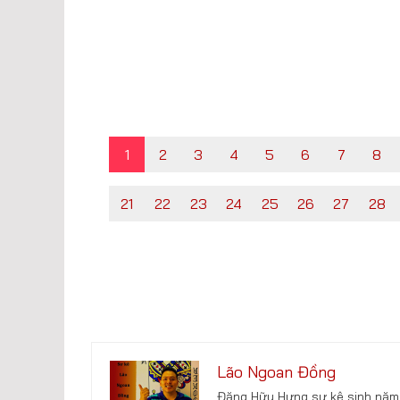
1
2
3
4
5
6
7
8
21
22
23
24
25
26
27
28
Lão Ngoan Đồng
Đặng Hữu Hưng sư kê sinh năm 