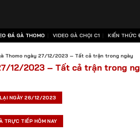
EO ĐÁ GÀ THOMO
VIDEO GÀ CHỌI C1
KIẾN THỨC 
gà Thomo ngày 27/12/2023 – Tất cả trận trong ngày
7/12/2023 – Tất cả trận trong n
LẠI NGÀY 26/12/2023
À TRỰC TIẾP HÔM NAY