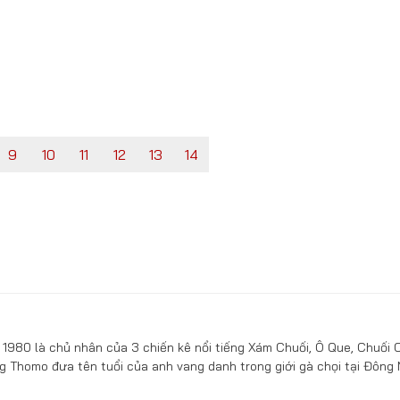
9
10
11
12
13
14
1980 là chủ nhân của 3 chiến kê nổi tiếng Xám Chuối, Ô Que, Chuối 
g Thomo đưa tên tuổi của anh vang danh trong giới gà chọi tại Đông