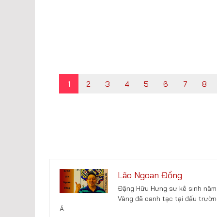
1
2
3
4
5
6
7
8
Lão Ngoan Đồng
Đặng Hữu Hưng sư kê sinh năm 
Vàng đã oanh tạc tại đấu trườn
Á.