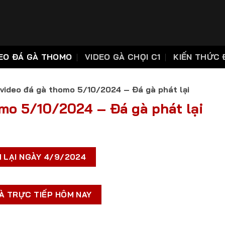
EO ĐÁ GÀ THOMO
VIDEO GÀ CHỌI C1
KIẾN THỨC 
video đá gà thomo 5/10/2024 – Đá gà phát lại
mo 5/10/2024 – Đá gà phát lại
 LẠI NGÀY 4/9/2024
À TRỰC TIẾP HÔM NAY