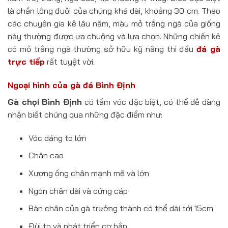
là phần lông đuôi của chúng khá dài, khoảng 30 cm. Theo
các chuyên gia kê lâu năm, màu mỏ trắng ngà của giống
này thường được ưa chuộng và lựa chọn. Những chiến kê
có mỏ trắng ngà thường sở hữu kỹ năng thi đấu
đá gà
trực tiếp
rất tuyệt vời.
Ngoại hình của gà đá Bình Định
Gà chọi Bình Định
có tầm vóc đặc biệt, có thể dễ dàng
nhận biết chúng qua những đặc điểm như:
Vóc dáng to lớn
Chân cao
Xương ống chân mạnh mẽ và lớn
Ngón chân dài và cứng cáp
Bàn chân của gà trưởng thành có thể dài tới 15cm
Đùi to và phát triển cơ bắp