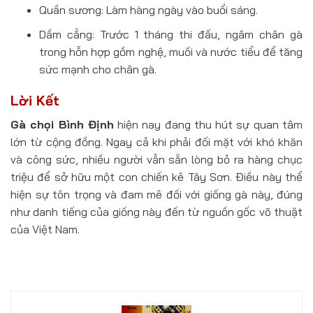
Quần sương: Làm hàng ngày vào buổi sáng.
Dầm cẳng: Trước 1 tháng thi đấu, ngâm chân gà
trong hỗn hợp gồm nghệ, muối và nước tiểu để tăng
sức mạnh cho chân gà.
Lời Kết
Gà chọi Bình Định
hiện nay đang thu hút sự quan tâm
lớn từ cộng đồng. Ngay cả khi phải đối mặt với khó khăn
và công sức, nhiều người vẫn sẵn lòng bỏ ra hàng chục
triệu để sở hữu một con chiến kê Tây Sơn. Điều này thể
hiện sự tôn trọng và đam mê đối với giống gà này, đúng
như danh tiếng của giống này đến từ nguồn gốc võ thuật
của Việt Nam.