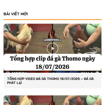
BÀI VIẾT MỚI
TỔNG HỢP VIDEO ĐÁ GÀ THOMO 18/07/2026 – ĐÁ GÀ
PHÁT LẠI