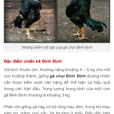
Những điểm nổi bật của gà chọi Bình Định
Đặc điểm chiến kê Bình Định
Với kích thước lớn, thường nặng khoảng 4 – 5 kg cho mỗi
con trưởng thành, giống
gà chọi Bình Định
đương nhiên
cần được kiểm soát cân nặng để thể hiện sự hiệu quả
trong các trận đấu. Trọng lượng trung bình của một con
gà Bình Định thường là khoảng 3 kg.
Phần lớn giống gà này có bộ lông màu đen, trong khi màu
xám tro, trắng, ngũ sắc, tía thường ít thấy. Điều đặc biệt