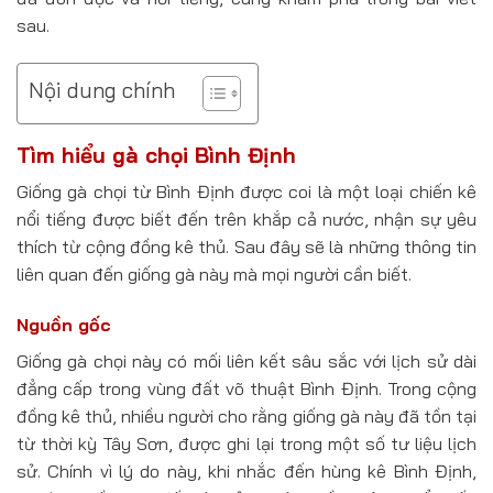
sau.
Nội dung chính
Tìm hiểu gà chọi Bình Định
Giống gà chọi từ Bình Định được coi là một loại chiến kê
nổi tiếng được biết đến trên khắp cả nước, nhận sự yêu
thích từ cộng đồng kê thủ. Sau đây sẽ là những thông tin
liên quan đến giống gà này mà mọi người cần biết.
Nguồn gốc
Giống gà chọi này có mối liên kết sâu sắc với lịch sử dài
đẳng cấp trong vùng đất võ thuật Bình Định. Trong cộng
đồng kê thủ, nhiều người cho rằng giống gà này đã tồn tại
từ thời kỳ Tây Sơn, được ghi lại trong một số tư liệu lịch
sử. Chính vì lý do này, khi nhắc đến hùng kê Bình Định,