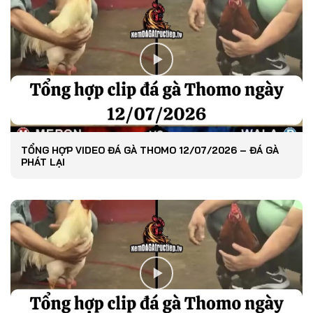
TỔNG HỢP VIDEO ĐÁ GÀ THOMO 12/07/2026 – ĐÁ GÀ
PHÁT LẠI