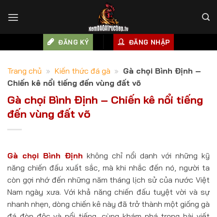
Skip
to
content
ĐĂNG KÝ
ĐĂNG NHẬP
Trang chủ
»
Kiến thức đá gà
»
Gà chọi Bình Định –
Chiến kê nổi tiếng đến vùng đất võ
Gà chọi Bình Định – Chiến kê nổi tiếng
đến vùng đất võ
Gà chọi Bình Định
không chỉ nổi danh với những kỹ
năng chiến đấu xuất sắc, mà khi nhắc đến nó, người ta
còn gợi nhớ đến những năm tháng lịch sử của nước Việt
Nam ngày xưa. Với khả năng chiến đấu tuyệt vời và sự
nhanh nhẹn, dòng chiến kê này đã trở thành một giống gà
đá đòn độc và nổi tiếng, cùng khám phá trong bài viết