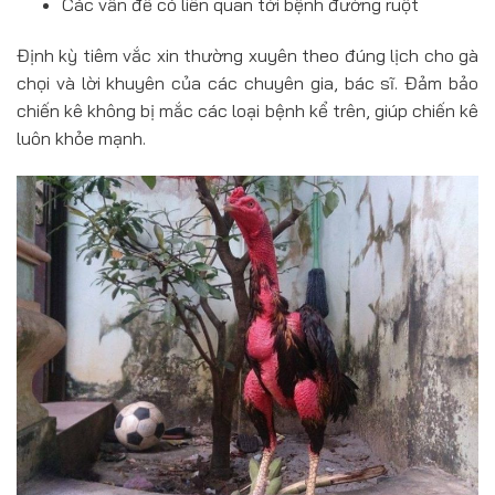
Các vấn đề có liên quan tới bệnh đường ruột
Định kỳ tiêm vắc xin thường xuyên theo đúng lịch cho gà
chọi và lời khuyên của các chuyên gia, bác sĩ. Đảm bảo
chiến kê không bị mắc các loại bệnh kể trên, giúp chiến kê
luôn khỏe mạnh.