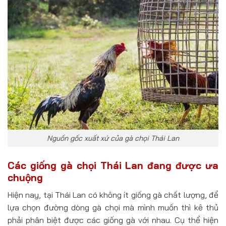
Nguồn gốc xuất xứ của gà chọi Thái Lan
Các giống gà chọi Thái Lan đang được ưa
chuộng
Hiện nay, tại Thái Lan có không ít giống gà chất lượng, để
lựa chọn đường dòng gà chọi mà mình muốn thì kê thủ
phải phân biệt được các giống gà với nhau. Cụ thể hiện