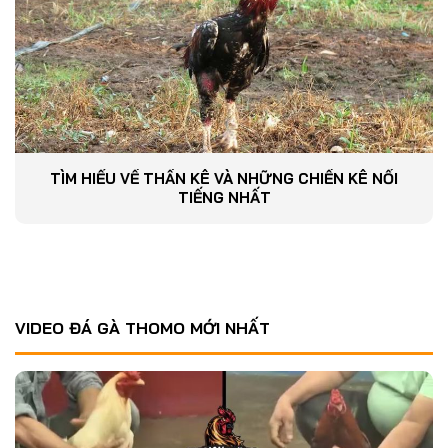
TÌM HIỂU VỀ THẦN KÊ VÀ NHỮNG CHIẾN KÊ NỔI
TIẾNG NHẤT
VIDEO ĐÁ GÀ THOMO MỚI NHẤT