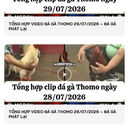
TỔNG HỢP VIDEO ĐÁ GÀ THOMO 29/07/2026 – ĐÁ GÀ
PHÁT LẠI
TỔNG HỢP VIDEO ĐÁ GÀ THOMO 28/07/2026 – ĐÁ GÀ
PHÁT LẠI