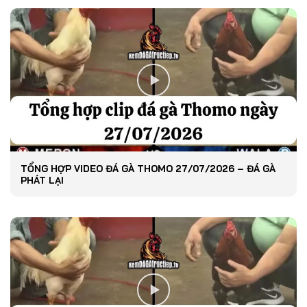
TỔNG HỢP VIDEO ĐÁ GÀ THOMO 27/07/2026 – ĐÁ GÀ
PHÁT LẠI