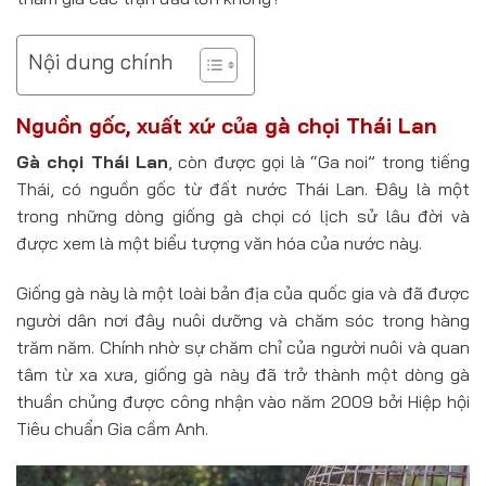
Nội dung chính
Nguồn gốc, xuất xứ của gà chọi Thái Lan
Gà chọi Thái Lan
, còn được gọi là “Ga noi” trong tiếng
Thái, có nguồn gốc từ đất nước Thái Lan. Đây là một
trong những dòng giống gà chọi có lịch sử lâu đời và
được xem là một biểu tượng văn hóa của nước này.
Giống gà này là một loài bản địa của quốc gia và đã được
người dân nơi đây nuôi dưỡng và chăm sóc trong hàng
trăm năm. Chính nhờ sự chăm chỉ của người nuôi và quan
tâm từ xa xưa, giống gà này đã trở thành một dòng gà
thuần chủng được công nhận vào năm 2009 bởi Hiệp hội
Tiêu chuẩn Gia cầm Anh.