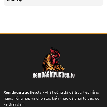
Xemdagatructiep.tv
- Phát sóng đá gà trực tiếp hằng
ngày. Tổng hợp và chọn lọc kiến thức gà chọi từ các sư
kê đình đám.