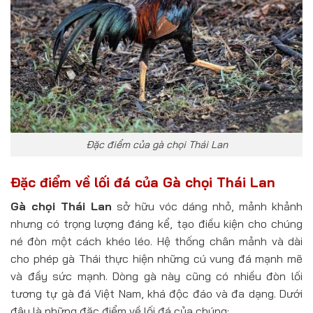
Đặc điểm của gà chọi Thái Lan
Đặc điểm về lối đá của Gà chọi Thái Lan
Gà chọi Thái Lan
sở hữu vóc dáng nhỏ, mảnh khảnh
nhưng có trọng lượng đáng kể, tạo điều kiện cho chúng
né đòn một cách khéo léo. Hệ thống chân mảnh và dài
cho phép gà Thái thực hiện những cú vung đá mạnh mẽ
và đầy sức mạnh. Dòng gà này cũng có nhiều đòn lối
tương tự gà đá Việt Nam, khá độc đáo và đa dạng. Dưới
đây là những đặc điểm về lối đá của chúng: