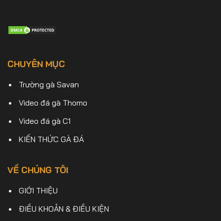
CHUYÊN MỤC
Trường gà Savan
Video đá gà Thomo
Video đá gà C1
KIẾN THỨC GÀ ĐÁ
VỀ CHÚNG TÔI
GIỚI THIỆU
ĐIỀU KHOẢN & ĐIỀU KIỆN